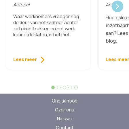
werknemers te bewaken
veerkrac
Actueel
Actueel
Waar werknemers vroeger nog
Hoe pakke
de deur van het kantoor achter
inzetbaarh
zich dichttrokken en het werk
aan? Lees 
konden loslaten, is het met
blog.
Lees meer
Lees mee
Ons aanbod
Over ons
Nieuws
Contact