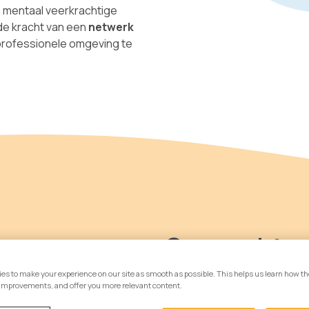
n mentaal veerkrachtige
de kracht van een
netwerk
professionele omgeving te
Onze achter
es to make your experience on our site as smooth as possible. This helps us learn how th
improvements, and offer you more relevant content.
Gezondeboel is ontstaan va