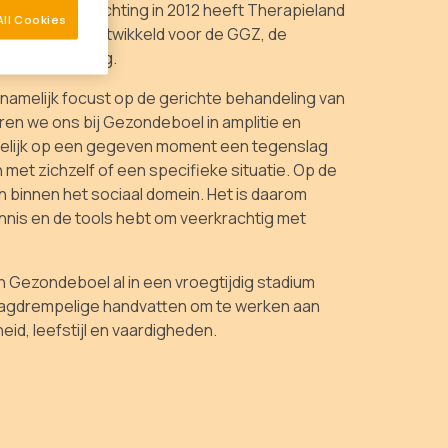
. Sinds de oprichting in 2012 heeft Therapieland
All Cookies
 programma’s ontwikkeld voor de GGZ, de
 ziekenhuiszorg.
namelijk focust op de gerichte behandeling van
ren we ons bij Gezondeboel in amplitie en
melijk op een gegeven moment een tegenslag
 met zichzelf of een specifieke situatie. Op de
en binnen het sociaal domein. Het is daarom
kennis en de tools hebt om veerkrachtig met
 Gezondeboel al in een vroegtijdig stadium
agdrempelige handvatten om te werken aan
id, leefstijl en vaardigheden.