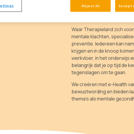
vertrouwde speler in de zorg
ettings
Reject All
Accept 
ruim 170 innovatieve online
huisartsenzorg & POH en de
Waar Therapieland zich voor
mentale klachten, specialise
preventie. Iedereen kan na
krijgen en in de knoop komen
werkvloer, in het onderwijs 
belangrijk dat je op tijd de 
tegenslagen om te gaan.
We creëren met e-Health van
bewustwording en bieden la
thema’s als mentale gezondhe