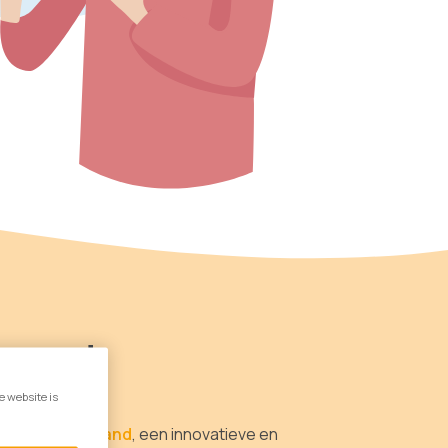
grond
e website is
nuit
Therapieland
‚ een innovatieve en