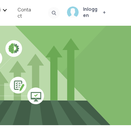
Inlogg
i
Conta
en
ct