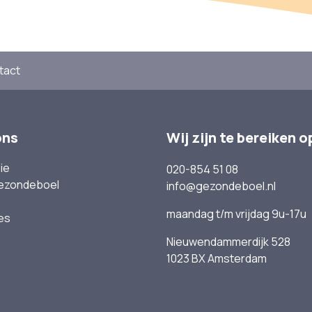
tact
ons
Wij zijn te bereiken o
ie
020-854 51 08
ezondeboel
info@gezondeboel.nl
maandag t/m vrijdag 9u-17u
es
Nieuwendammerdijk 528
1023 BX Amsterdam