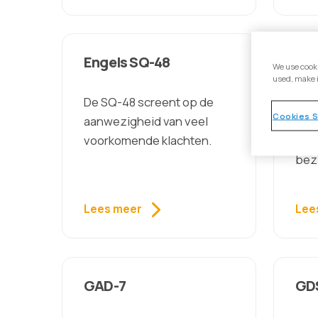
Engels SQ-48
ES
We use cooki
used, make 
De SQ-48 screent op de
De 
Cookies S
aanwezigheid van veel
waa
voorkomende klachten.
slaa
bez
Lees meer
Lee
GAD-7
GD