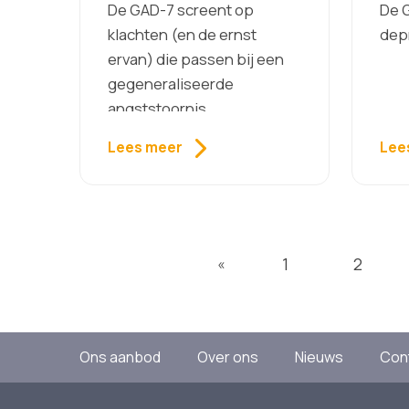
De GAD-7 screent op
De 
klachten (en de ernst
depr
ervan) die passen bij een
gegeneraliseerde
angststoornis.
Lees meer
Lee
1
2
«
Ons aanbod
Over ons
Nieuws
Con