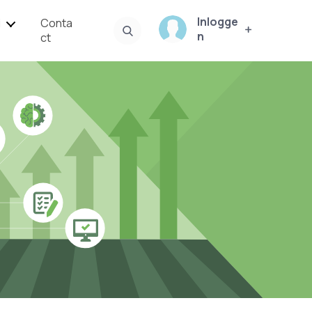
Inlogge
i
Conta
n
ct