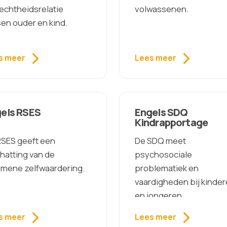
echtheidsrelatie
volwassenen.
en ouder en kind.
s meer
Lees meer
els RSES
Engels SDQ
Kindrapportage
RSES geeft een
De SDQ meet
hatting van de
psychosociale
emene zelfwaardering.
problematiek en
vaardigheden bij kinde
en jongeren.
s meer
Lees meer