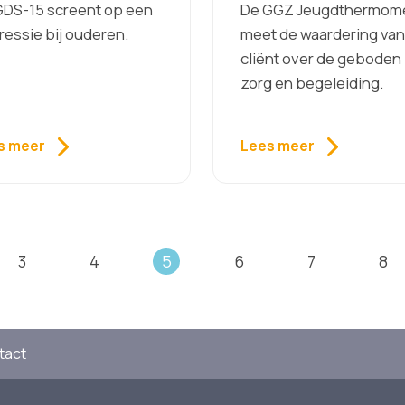
GDS-15 screent op een
De GGZ Jeugdthermom
essie bij ouderen.
meet de waardering van
cliënt over de geboden
zorg en begeleiding.
s meer
Lees meer
3
4
5
6
7
8
tact