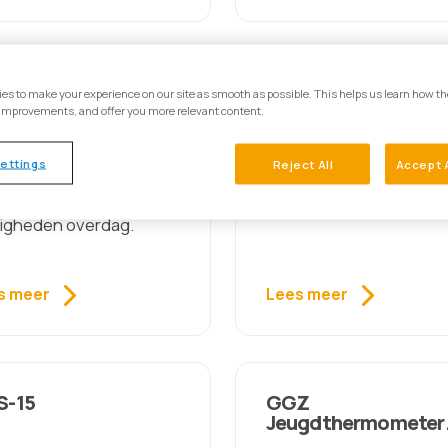
S
FFMQ
es to make your experience on our site as smooth as possible. This helps us learn how th
improvements, and offer you more relevant content.
ESS meet de
De FFMQ meet
ettings
Reject All
Accept 
kzaamheid en
mindfulness-vaardigh
pneiging tijdens
in het dagelijks leven.
igheden overdag.
s meer
Lees meer
S-15
GGZ
Jeugdthermometer
Jongeren vanaf 12 ja