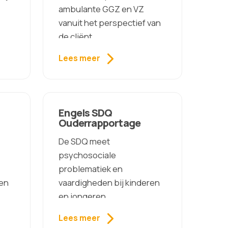
ambulante GGZ en VZ
vanuit het perspectief van
de cliënt.
Lees meer
Engels SDQ
Ouderrapportage
De SDQ meet
psychosociale
problematiek en
ren
vaardigheden bij kinderen
en jongeren.
Lees meer