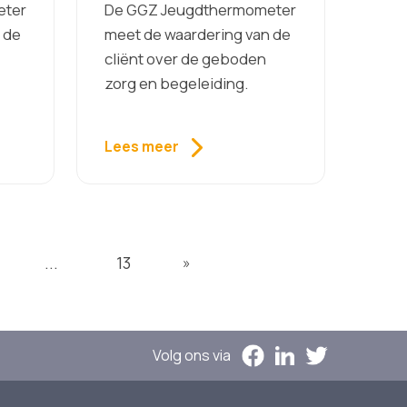
eter
De GGZ Jeugdthermometer
– Zonder Biografische
Gegevens
 de
meet de waardering van de
cliënt over de geboden
zorg en begeleiding.
Lees meer
...
13
»
Volg ons via