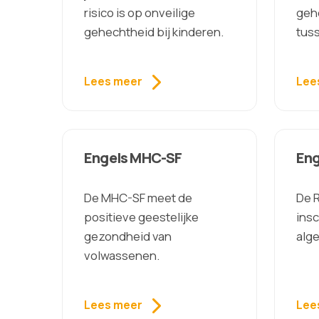
risico is op onveilige
geh
gehechtheid bij kinderen.
tuss
Lees meer
Lee
Engels MHC-SF
Eng
De MHC-SF meet de
De 
positieve geestelijke
insc
gezondheid van
alg
volwassenen.
Lees meer
Lee