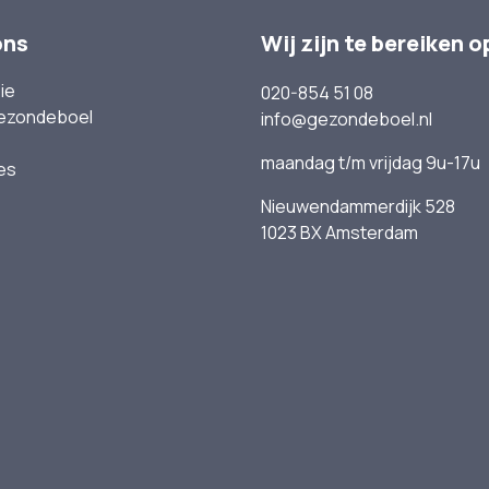
ons
Wij zijn te bereiken o
ie
020-854 51 08
ezondeboel
info@gezondeboel.nl
maandag t/m vrijdag 9u-17u
es
Nieuwendammerdijk 528
1023 BX Amsterdam