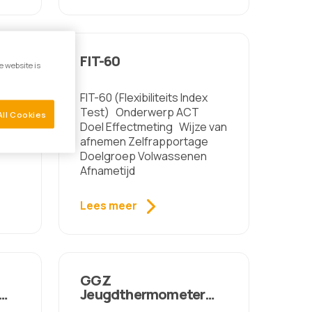
FIT-60
e website is
FIT-60 (Flexibiliteits Index
Test) Onderwerp ACT
All Cookies
eden
Doel Effectmeting Wijze van
afnemen Zelfrapportage
Doelgroep Volwassenen
Afnametijd
Lees meer
GGZ
Jeugdthermometer
ar
Jongeren vanaf 12 jaar