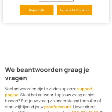
Bij Gezondeboel hechten we enorm veel waarde aan
Reject All
Accept All Cookies
de veiligheid en anonimiteit van ons platform.
Gezondeboel is ISO 27001 en NEN 7510 gecertificeerd,
wat betekent dat wij onze informatiebeveiliging
volgens de norm waarborgen. Ook zijn wij AVG-proof!
We beantwoorden graag je
vragen
Veel antwoorden zijn te vinden op onze
support
pagina
. Staat het antwoord op jouw vraag er niet
tussen? Stel jouw vraag via onderstaand formulier of
start vrijblijvend jouw
proefaccount
. Liever direct