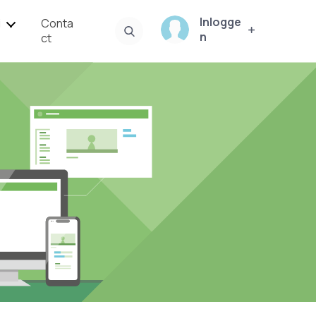
Inlogge
i
Conta
n
ct