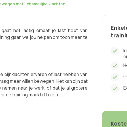
Bewegen met lichamelijke klachten
Enkel
aat het lastig omdat je last hebt van
train
raining gaan we jou helpen om toch meer te
I
e
H
ie pijnklachten ervaren of last hebben van
O
raag meer willen bewegen. Het kan zijn dat
s nemen naar je werk, of dat je al grotere
E
 de training maakt dit niet uit.
Koste