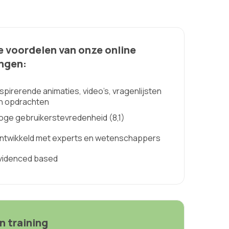
e voordelen van onze online
ingen:
nspirerende animaties, video’s, vragenlijsten
n opdrachten
oge gebruikerstevredenheid (8,1)
ntwikkeld met experts en wetenschappers
videnced based
n training