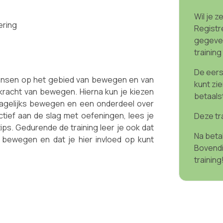
Wil je z
ering
Registr
gegeven
training
De eerst
nsen op het gebied van bewegen en van
kunt zie
 kracht van bewegen. Hierna kun je kiezen
betaals
agelijks bewegen en een onderdeel over
ctief aan de slag met oefeningen, lees je
Deze tr
ips. Gedurende de training leer je ook dat
Na betal
bewegen en dat je hier invloed op kunt
Bovendi
training