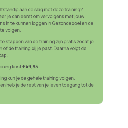
elfstandig aan de slag met deze training?
eer je dan eerst om vervolgens met jouw
s in te kunnen loggen in Gezondeboel en de
 te volgen.
e stappen van de training zijn gratis zodat je
n of de training bij je past. Daarna volgt de
tap.
aining kost
€49,95
ing kun je de gehele training volgen.
en heb je de rest van je leven toegang tot de
!