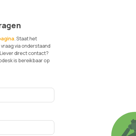
ragen
pagina
. Staat het
w vraag via onderstaand
 Liever direct contact?
lpdesk is bereikbaar op