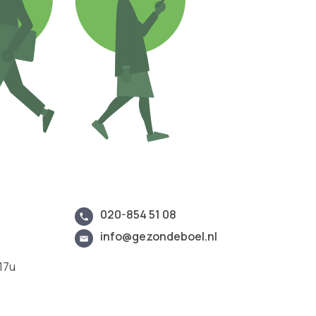
020-854 51 08
info@gezondeboel.nl
17u