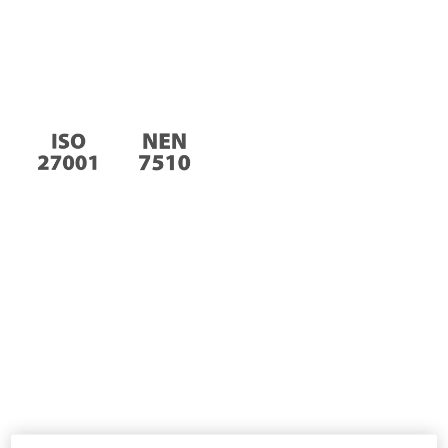
Veilig & vertrouwd
Bij Gezondeboel hechten we enorm veel waarde aan
de veiligheid en anonimiteit van ons platform.
Gezondeboel is ISO 27001 en NEN 7510 gecertificeerd,
wat betekent dat wij onze informatiebeveiliging
volgens de norm waarborgen. Ook zijn wij AVG-proof!