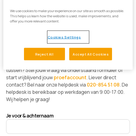
We use cookies to make your experience on our site as smooth as possible.
This helps us learn how the website is used, make improvements, and
offer you more relevant content.
We beantwoorden graag je
Cookies Settings
vragen
Reject All
Accept All Cookies
Veel antwoorden zijn te vinden op onze
support
pagina
. Staat het antwoord op jouw vraag er niet
tussen? Stel jouw vraag via onderstaand formulier of
start vrijblijvend jouw
proefaccount
. Liever direct
contact? Bel naar onze helpdesk via
020-854 51 08
. De
helpdesk is bereikbaar op werkdagen van 9:00-17:00.
Wij helpen je graag!
Je voor & achternaam