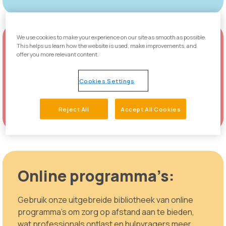
We use cookies to make your experience on our site as smooth as possible.
Hybride zorgmodellen:
This helps us learn how the website is used, make improvements, and
offer you more relevant content.
Implementeer hybride zorgprocessen die de
Cookies Settings
efficiëntie en effectiviteit van zorgtrajecten
verhogen. Met onze tools kun je makkelijk
schakelen tussen fysieke en digitale zorg.
Reject All
Accept All Cookies
Online programma’s:
Gebruik onze uitgebreide bibliotheek van online
programma’s om zorg op afstand aan te bieden,
wat professionals ontlast en hulpvragers meer