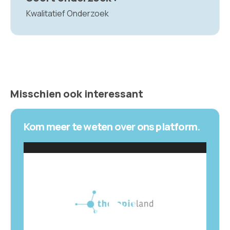
Kwalitatief Onderzoek
Misschien ook interessant
Kom meer te weten over ons platform.
V
i
d
e
o
s
p
e