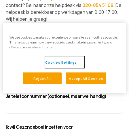
contact? Bel naar onze helpdesk via
020-854 51 08
. De
helpdesk is bereikbaar op werkdagen van 9:00-17:00.
Wij helpen je graag!
Je voor & achternaam
We use cookies to make your experience on our site as smooth as possible.
This helps us learn how the website is used, make improvements, and
offer you more relevant content.
Cookies Settings
Je e-mailadres
Reject All
Accept All Cookies
Je telefoonnummer (optioneel, maar wel handig)
Ik wil Gezondeboel inzetten voor