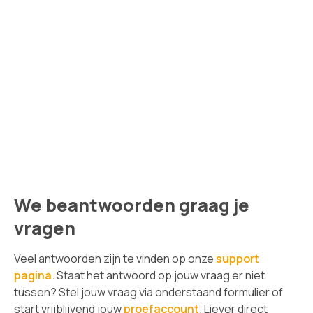
Veilig & vertrouwd
Bij Gezondeboel hechten we enorm veel waarde aan
de veiligheid en anonimiteit van ons platform.
Gezondeboel is ISO 27001 en NEN 7510 gecertificeerd,
wat betekent dat wij onze informatiebeveiliging
volgens de norm waarborgen. Ook zijn wij AVG-proof!
We beantwoorden graag je
vragen
Veel antwoorden zijn te vinden op onze
support
pagina
. Staat het antwoord op jouw vraag er niet
tussen? Stel jouw vraag via onderstaand formulier of
start vrijblijvend jouw
proefaccount
. Liever direct