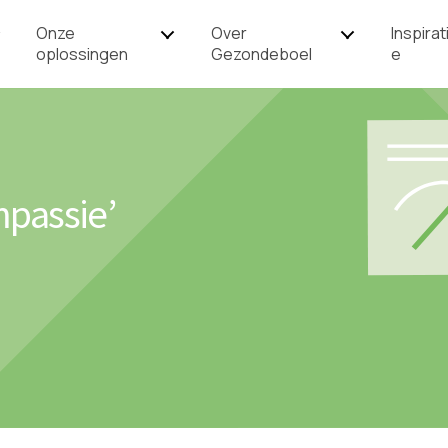
Onze
Over
Inspirat
oplossingen
Gezondeboel
e
mpassie’