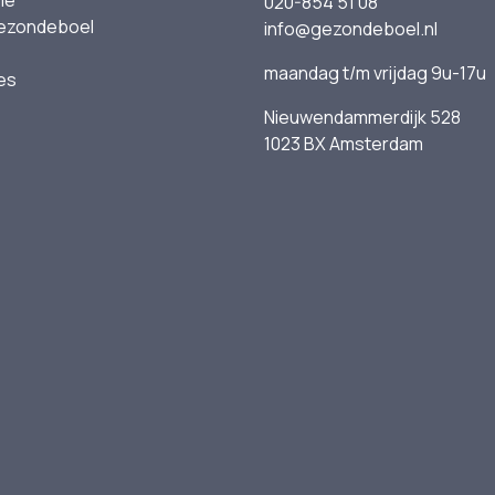
ie
020-854 51 08
ezondeboel
info@gezondeboel.nl
maandag t/m vrijdag 9u-17u
es
Nieuwendammerdijk 528
1023 BX Amsterdam