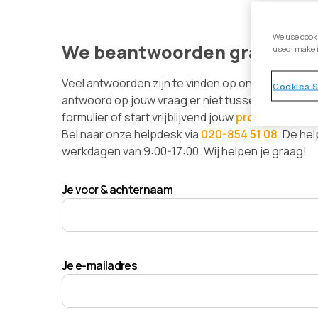
We use cooki
We beantwoorden graag je v
used, make 
Veel antwoorden zijn te vinden op onze
support 
Cookies S
antwoord op jouw vraag er niet tussen? Stel jou
formulier of start vrijblijvend jouw
proefaccount
.
Bel naar onze helpdesk via
020-854 51 08
. De he
werkdagen van 9:00-17:00. Wij helpen je graag!
Je voor & achternaam
Je e-mailadres