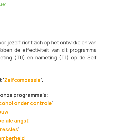
ie’
 jezelf’ richt zich op het ontwikkelen van
ebben de effectiviteit van dit programma
eting (T0) en nameting (T1) op de Self
 ‘
Zelfcompassie
’.
n onze programma’s:
cohol onder controle
’
ouw
’
ciale angst
’
ressles
’
omberheid
’