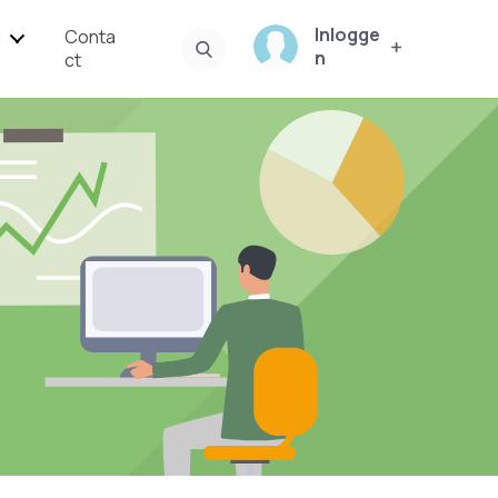
Inlogge
i
Conta
n
ct