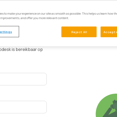
es to make your experience on our site as smooth as possible. This helps us learn how th
ragen
improvements, and offer you more relevant content.
pagina
. Staat het
ettings
Reject All
Accept 
w vraag via onderstaand
 Liever direct contact?
lpdesk is bereikbaar op