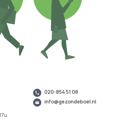
020-854 51 08
info@gezondeboel.nl
17u