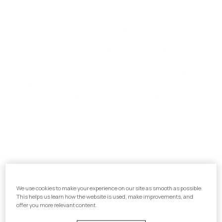
Veilig & vertrouwd
Bij Gezondeboel hechten we enorm veel waarde aan
de veiligheid en anonimiteit van ons platform.
Gezondeboel is ISO 27001 en NEN 7510 gecertificeerd,
wat betekent dat wij onze informatiebeveiliging
volgens de norm waarborgen. Ook zijn wij AVG-proof!
We beantwoorden graag je
vragen
We use cookies to make your experience on our site as smooth as possible.
This helps us learn how the website is used, make improvements, and
offer you more relevant content.
Veel antwoorden zijn te vinden op onze
support
pagina
. Staat het antwoord op jouw vraag er niet