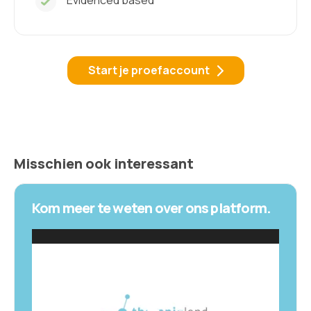
Evidenced based
Start je proefaccount
Misschien ook interessant
Kom meer te weten over ons platform.
V
i
d
e
o
s