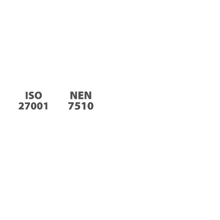
Veilig & vertrouwd
Bij Gezondeboel hechten we enorm veel waarde aan
de veiligheid en anonimiteit van ons platform.
Gezondeboel is ISO 27001 en NEN 7510 gecertificeerd,
wat betekent dat wij onze informatiebeveiliging