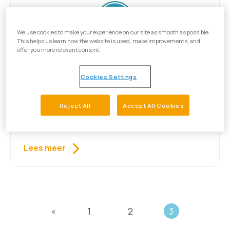
We use cookies to make your experience on our site as smooth as possible.
This helps us learn how the website is used, make improvements, and
offer you more relevant content.
Accepteren
Cookies Settings
Dit is voor mensen die aan de slag willen om
nare gevoelens en gebeurtenissen een plekje
Reject All
Accept All Cookies
te geven.
Lees meer
1
2
3
«