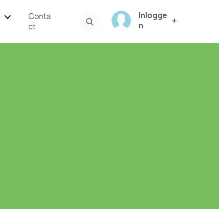
Inlogge
i
Conta
n
ct