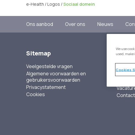
e-Health
/
Logos
/
Sociaal domein
Ons aanbod
Over ons
Nieuws
Con
We use cooki
Sitemap
Over 
used, make 
Veelgestelde vragen
Onze vis
Cookies S
Algemene voorwaarden en
Team G
gebruikersvoorwaarden
Nieuws
Privacystatement
Vacatur
Cookies
Contact