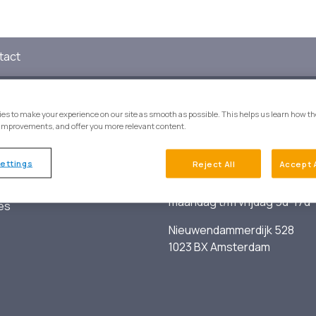
tact
es to make your experience on our site as smooth as possible. This helps us learn how th
ons
Wij zijn te bereiken o
improvements, and offer you more relevant content.
ie
020-854 51 08
ettings
Reject All
Accept 
ezondeboel
info@gezondeboel.nl
maandag t/m vrijdag 9u-17u
es
Nieuwendammerdijk 528
1023 BX Amsterdam