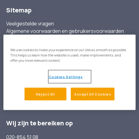
Sitemap
Veelgestelde vragen
Algemene voorwaarden en gebruikersvoorwaarden
Privacystatement
Cookies
We use cookies to make your experience on our site as smooth as possible.
This helps us learn how the website is used, make improvements, and
offer you more relevant content.
Over ons
Onze visie
Cookies Settings
Team Gezondeboel
Nieuws
Reject All
Accept All Cookies
Vacatures
Contact
Wij zijn te bereiken op
020-854 51 08