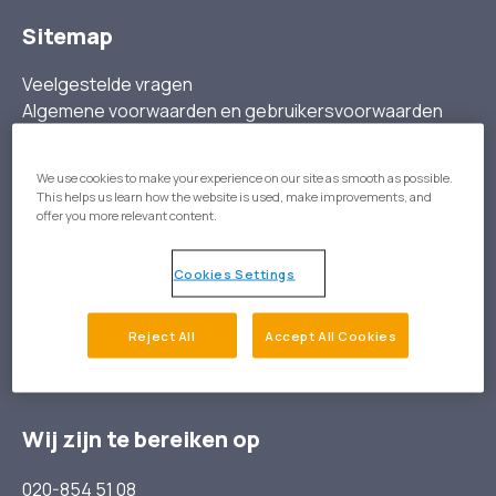
Sitemap
Veelgestelde vragen
Algemene voorwaarden en gebruikersvoorwaarden
Privacystatement
Cookies
We use cookies to make your experience on our site as smooth as possible.
This helps us learn how the website is used, make improvements, and
offer you more relevant content.
Over ons
Onze visie
Cookies Settings
Team Gezondeboel
Nieuws
Reject All
Accept All Cookies
Vacatures
Contact
Wij zijn te bereiken op
020-854 51 08