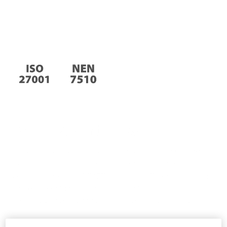
Veilig & vertrouwd
Bij Gezondeboel hechten we enorm veel waarde aan
de veiligheid en anonimiteit van ons platform.
Gezondeboel is ISO 27001 en NEN 7510 gecertificeerd,
wat betekent dat wij onze informatiebeveiliging
volgens de norm waarborgen. Ook zijn wij AVG-proof!