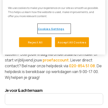
We use cookies to make your experience on our site as smooth as possible.
This helps us learn how the website is used, make improvements, and
offer you more relevant content.
We beantwoorden graag je
Cookies Settings
vragen
Veel antwoorden zijn te vinden op onze
support
Reject All
Accept All Cookies
pagina
. Staat het antwoord op jouw vraag er niet
tussen? Stel jouw vraag via onderstaand formulier of
start vrijblijvend jouw
proefaccount
. Liever direct
contact? Bel naar onze helpdesk via
020-854 51 08
. De
helpdesk is bereikbaar op werkdagen van 9:00-17:00.
Wij helpen je graag!
Je voor & achternaam