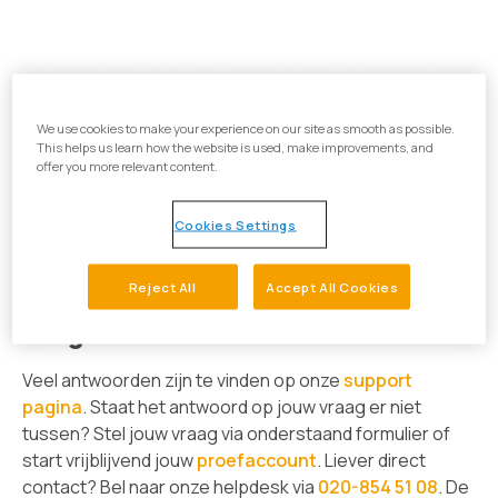
Bij Gezondeboel hechten we enorm veel waarde aan
de veiligheid en anonimiteit van ons platform.
Gezondeboel is ISO 27001 en NEN 7510 gecertificeerd,
wat betekent dat wij onze informatiebeveiliging
volgens de norm waarborgen. Ook zijn wij AVG-proof!
We use cookies to make your experience on our site as smooth as possible.
This helps us learn how the website is used, make improvements, and
offer you more relevant content.
Cookies Settings
We beantwoorden graag je
Reject All
Accept All Cookies
vragen
Veel antwoorden zijn te vinden op onze
support
pagina
. Staat het antwoord op jouw vraag er niet
tussen? Stel jouw vraag via onderstaand formulier of
start vrijblijvend jouw
proefaccount
. Liever direct
contact? Bel naar onze helpdesk via
020-854 51 08
. De