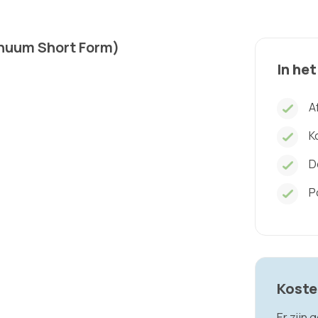
nuum Short Form)
In het
A
K
D
P
Koste
Er zijn 