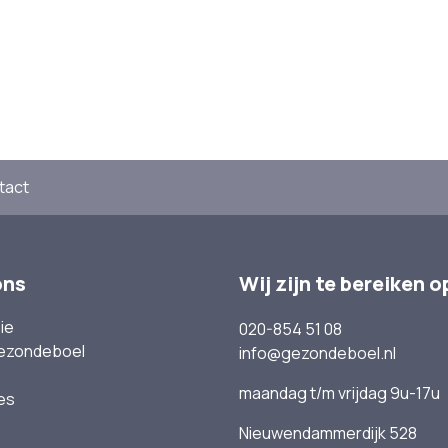
tact
ons
Wij zijn te bereiken o
ie
020-854 51 08
ezondeboel
info@gezondeboel.nl
maandag t/m vrijdag 9u-17u
es
Nieuwendammerdijk 528