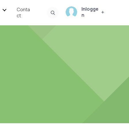
Inlogge
i
Conta
n
ct