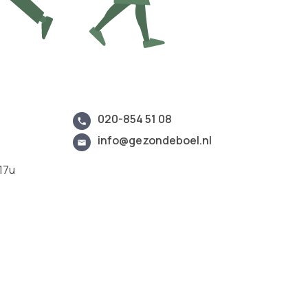
020-854 51 08
info@gezondeboel.nl
17u