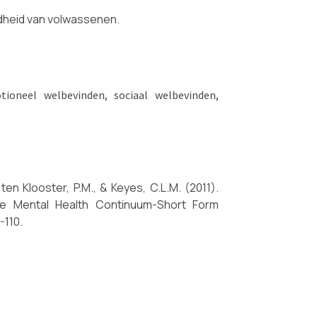
dheid van volwassenen.
tioneel welbevinden, sociaal welbevinden,
 ten Klooster, P.M., & Keyes, C.L.M. (2011).
he Mental Health Continuum-Short Form
-110.