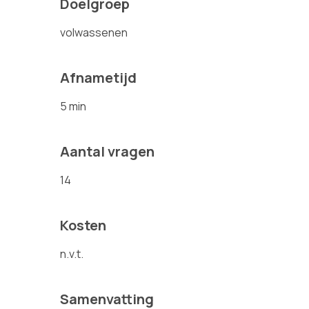
Doelgroep
volwassenen
Afnametijd
5 min
Aantal vragen
14
Kosten
n.v.t.
Samenvatting