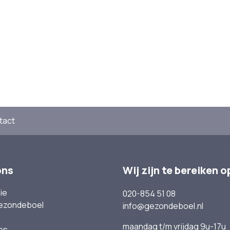
tact
ons
Wij zijn te bereiken o
ie
020-854 51 08
ezondeboel
info@gezondeboel.nl
maandag t/m vrijdag 9u-17u
es