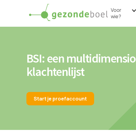
Voor
wie?
BSI: een multidimensi
klachtenlijst
Start je proefaccount