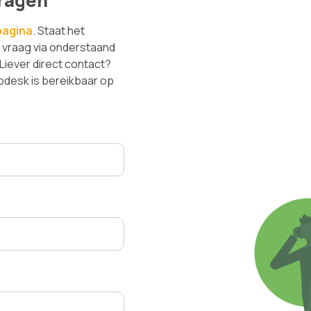
ragen
pagina
. Staat het
w vraag via onderstaand
 Liever direct contact?
lpdesk is bereikbaar op