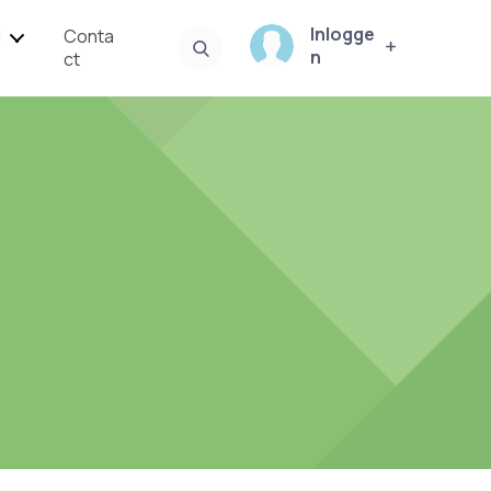
Inlogge
i
Conta
n
ct