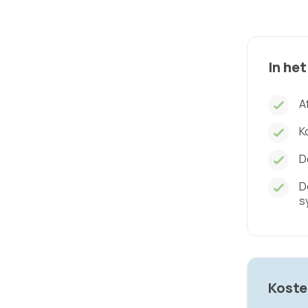
In het
A
K
D
D
s
Koste