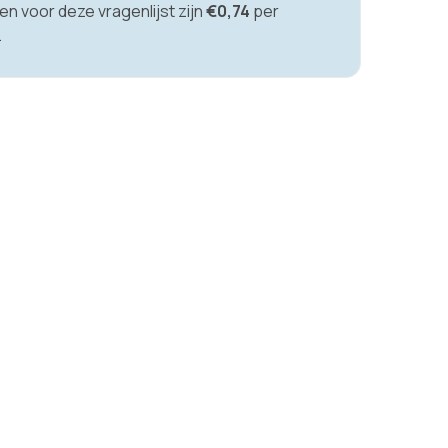
en voor deze vragenlijst zijn
€0,74
per
.