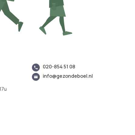
020-854 51 08
info@gezondeboel.nl
17u