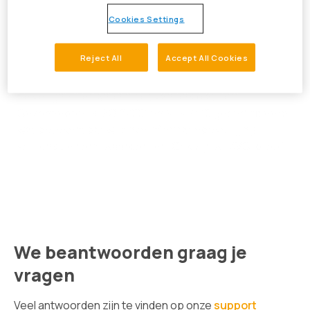
Cookies Settings
Veilig & vertrouwd
Reject All
Accept All Cookies
Bij Gezondeboel hechten we enorm veel waarde aan
de veiligheid en anonimiteit van ons platform.
Gezondeboel is ISO 27001 en NEN 7510 gecertificeerd,
wat betekent dat wij onze informatiebeveiliging
volgens de norm waarborgen. Ook zijn wij AVG-proof!
We beantwoorden graag je
vragen
Veel antwoorden zijn te vinden op onze
support