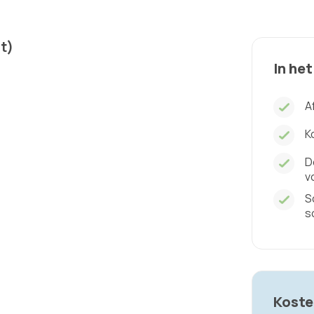
t)
In het
A
K
D
v
S
s
Koste