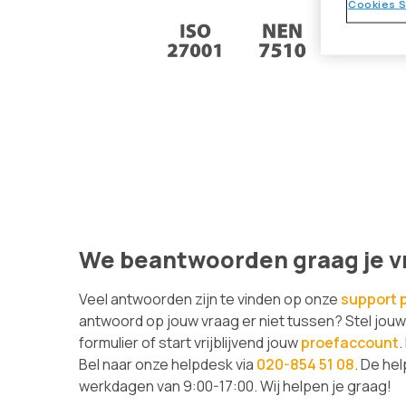
Cookies S
Vei
Bij Gez
Gezonde
volgens
We beantwoorden graag je v
Veel antwoorden zijn te vinden op onze
support 
antwoord op jouw vraag er niet tussen? Stel jou
formulier of start vrijblijvend jouw
proefaccount
.
Bel naar onze helpdesk via
020-854 51 08
. De he
werkdagen van 9:00-17:00. Wij helpen je graag!