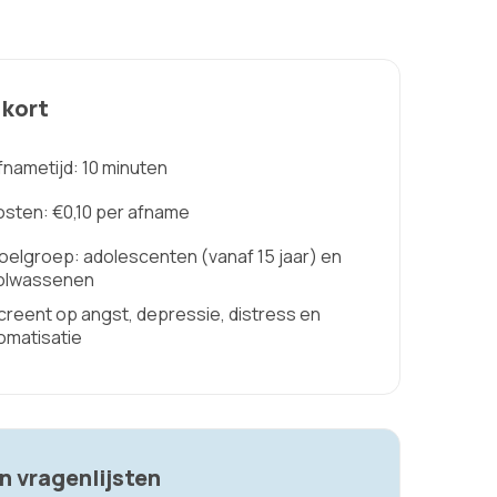
 kort
fnametijd: 10 minuten
osten: €0,10 per afname
oelgroep: adolescenten (vanaf 15 jaar) en
olwassenen
creent op angst, depressie, distress en
omatisatie
n vragenlijsten