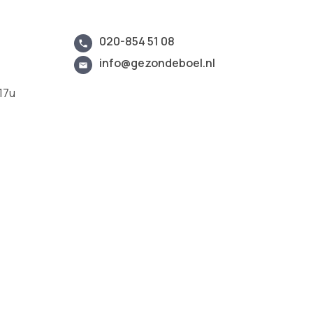
020-854 51 08
info@gezondeboel.nl
17u