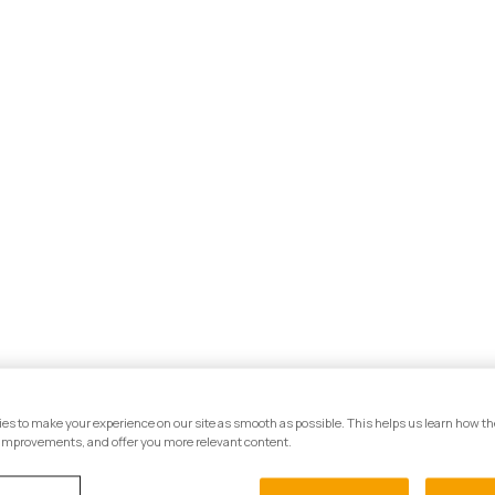
es to make your experience on our site as smooth as possible. This helps us learn how th
improvements, and offer you more relevant content.