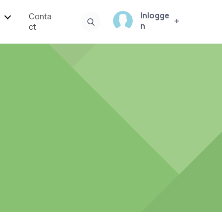
Inlogge
i
Conta
n
ct