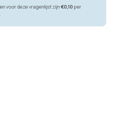
en voor deze vragenlijst zijn
€0,10
per
.